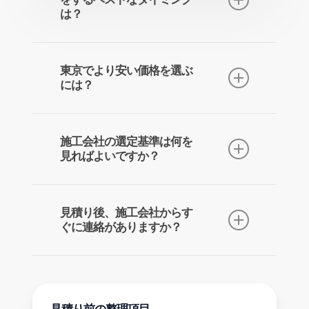
は？
新築の家やマンションを購入し、明け
渡しの日から引っ越しまでの間が比較
東京でより安い価格を選ぶ
しやすいタイミングです。荷物がない
には？
状態のほうが施工しやすく、見積り条
件もそろえやすくなります。
各社でキャンペーン、早期予約割引、
新築未入居割引、地域条件による割引
施工会社の選定基準は何を
などがあるため、価格相場を見たうえ
見ればよいですか？
で一括見積りで複数社を比べると違い
が見えやすくなります。
しっかり施工できるか、施工不良や施
工後のトラブルが起きにくいか、アフ
見積り後、施工会社からす
ターサポートや保証が充実しているか
ぐに連絡がありますか？
を確認すると判断しやすくなります。
東京では価格だけでなく、施工内容と
一括見積りフォームが送信されると、
保証範囲まで見て比べるのが重要で
チェック済みの施工会社へメールが一
す。
斉送信されます。施工会社の営業時間