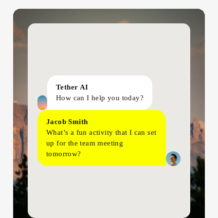
Tether AI
How can I help you today?
Jacob Smith
What’s
a
fun
activity
that
I
can
set
up
for
the
team
meeting
tomorrow?
Tether AI
Let
me
generate
a
few
ideas…