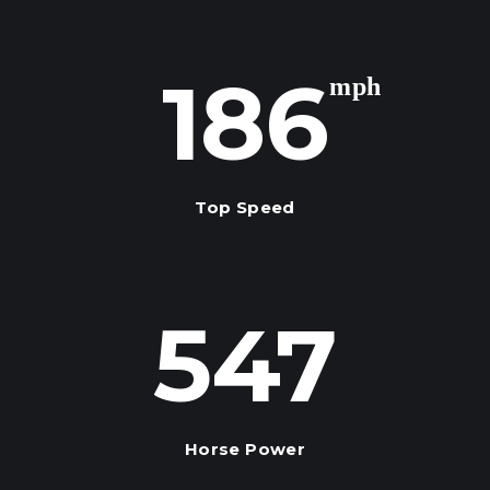
186
mph
Top Speed
547
Horse Power