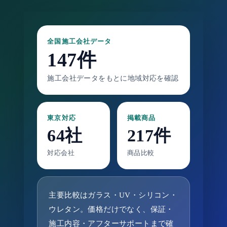
全国施工会社データ
147件
施工会社データをもとに地域対応を確認
東京対応
掲載商品
64社
217件
対応会社
商品比較
主要比較はガラス・UV・シリコン・
ウレタン。価格だけでなく、保証・
施工内容・アフターサポートまで確