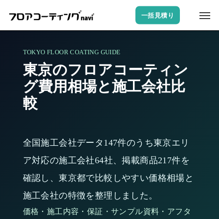
Skip
Men
一括見積り
to
main
content
TOKYO FLOOR COATING GUIDE
東京のフロアコーティン
グ費用相場と施工会社比
較
全国施工会社データ147件のうち東京エリ
ア対応の施工会社64社、掲載商品217件を
確認し、東京都で比較しやすい価格相場と
施工会社の特徴を整理しました。
価格・施工内容・保証・サンプル資料・アフタ