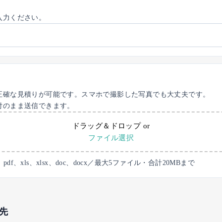
入力ください。
正確な見積りが可能です。スマホで撮影した写真でも大丈夫です。
付のまま送信できます。
ドラッグ＆ドロップ
or
ファイル選択
、pdf、xls、xlsx、doc、docx／最大5ファイル・合計20MBまで
先