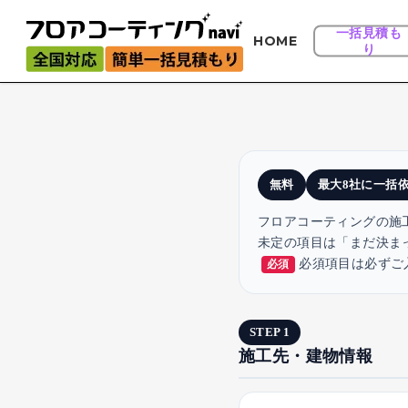
Skip
to
一括見積も
HOME
り
main
content
無料
最大8社に一括
フロアコーティングの施
未定の項目は「まだ決ま
必須項目は必ずご
必須
STEP 1
施工先・建物情報