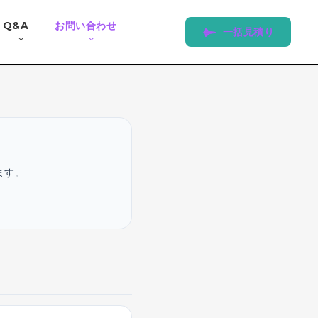
Q&A
お問い合わせ
一
括
見
積
り
ます。