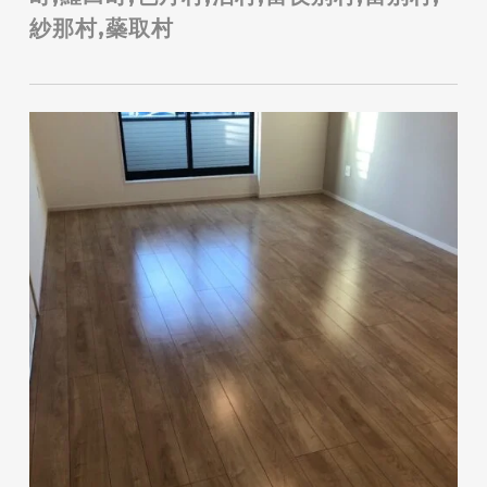
紗那村,蘂取村