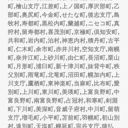
町,檜山支庁,江差町,上ノ国町,厚沢部町,乙
部町,奥尻町,今金町,せたな町,後志支庁,島
牧村,寿都町,黒松内町,蘭越町,ニセコ町,真
狩村,留寿都村,喜茂別町,京極町,倶知安町,
共和町,岩内町,泊村,神恵内村,積丹町,古平
町,仁木町,余市町,赤井川村,空知支庁,南幌
町,奈井江町,上砂川町,由仁町,長沼町,栗山
町,月形町,浦臼町,新十津川町,妹背牛町,秩
父別町,雨竜町,北竜町,沼田町,幌加内町,上
川支庁,鷹栖町,東神楽町,当麻町,比布町,愛
別町,上川町,東川町,美瑛町,上富良野町,中
富良野町,南富良野町,占冠村,和寒町,剣淵
町,下川町,美深町,音威子府村,中川町,留萌
支庁,増毛町,小平町,苫前町,羽幌町,初山別
村,遠別町,天塩町,幌延町,宗谷支庁,猿払