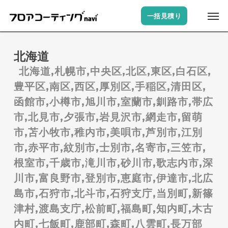
Skip
Men
一括見積り
to
main
content
北海道
北海道,札幌市,中央区,北区,東区,白石区,
豊平区,南区,西区,厚別区,手稲区,清田区,
函館市,小樽市,旭川市,室蘭市,釧路市,帯広
市,北見市,夕張市,岩見沢市,網走市,留萌
市,苫小牧市,稚内市,美唄市,芦別市,江別
市,赤平市,紋別市,士別市,名寄市,三笠市,
根室市,千歳市,滝川市,砂川市,歌志内市,深
川市,富良野市,登別市,恵庭市,伊達市,北広
島市,石狩市,北斗市,石狩支庁,当別町,新篠
津村,渡島支庁,松前町,福島町,知内町,木古
内町,七飯町,鹿部町,森町,八雲町,長万部