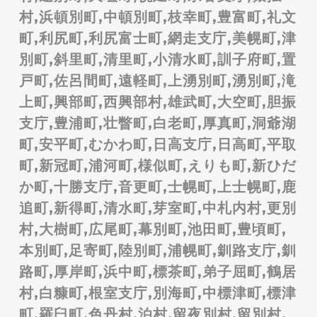
村,浜頓別町,中頓別町,枝幸町,豊富町,礼文
町,利尻町,利尻富士町,網走支庁,美幌町,津
別町,斜里町,清里町,小清水町,訓子府町,置
戸町,佐呂間町,遠軽町,上湧別町,湧別町,滝
上町,興部町,西興部村,雄武町,大空町,胆振
支庁,豊浦町,壮瞥町,白老町,厚真町,洞爺湖
町,安平町,むかわ町,日高支庁,日高町,平取
町,新冠町,浦河町,様似町,えりも町,新ひだ
か町,十勝支庁,音更町,士幌町,上士幌町,鹿
追町,新得町,清水町,芽室町,中札内村,更別
村,大樹町,広尾町,幕別町,池田町,豊頃町,
本別町,足寄町,陸別町,浦幌町,釧路支庁,釧
路町,厚岸町,浜中町,標茶町,弟子屈町,鶴居
村,白糠町,根室支庁,別海町,中標津町,標津
町,羅臼町,色丹村,泊村,留夜別村,留別村,