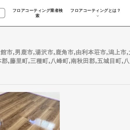
フロアコーティング業者検
フロアコーティングとは？
索
大館市,男鹿市,湯沢市,鹿角市,由利本荘市,潟上市
郡,藤里町,三種町,八峰町,南秋田郡,五城目町,八