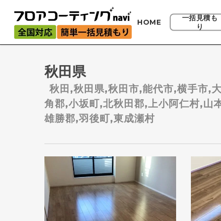
Skip
to
一括見積も
HOME
り
main
content
秋田県
秋田,秋田県,秋田市,能代市,横手市,
角郡,小坂町,北秋田郡,上小阿仁村,山本
雄勝郡,羽後町,東成瀬村