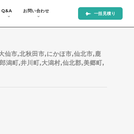
Q&A
お問い合わせ
一
括
見
積
り
,大仙市,北秋田市,にかほ市,仙北市,鹿
郎潟町,井川町,大潟村,仙北郡,美郷町,