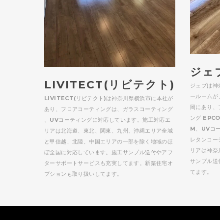
ジェブ
LIVITECT(リビテクト)
ジェブは神
ールームが
LIVITECT(リビテクト)は神奈川県横浜市に本社が
岡にあり、
あり、フロアコーティングは、ガラスコーティング
ング EPC
、UVコーティングに対応しています。施工対応エ
M、UVコ
リアは北海道、東北、関東、九州、沖縄エリア全域
レタンコー
と甲信越、北陸、中国エリアの一部を除く地域のほ
リアは神奈
ぼ全国に対応しています。施工サンプル送付やアフ
サンプル送
ターサポートサービスも充実してます。新築住宅オ
てます。
プションも取り扱いしてます。