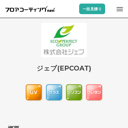
Skip
Men
一括見積り
to
main
content
ジェブ(EPCOAT)