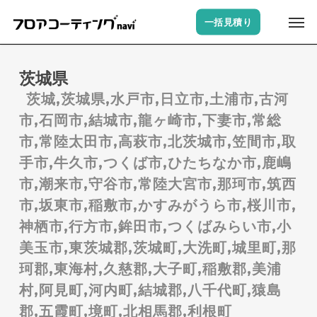
Skip
Men
一括見積り
to
main
content
茨城県
茨城,茨城県,水戸市,日立市,土浦市,古河
市,石岡市,結城市,龍ヶ崎市,下妻市,常総
市,常陸太田市,高萩市,北茨城市,笠間市,取
手市,牛久市,つくば市,ひたちなか市,鹿嶋
市,潮来市,守谷市,常陸大宮市,那珂市,筑西
市,坂東市,稲敷市,かすみがうら市,桜川市,
神栖市,行方市,鉾田市,つくばみらい市,小
美玉市,東茨城郡,茨城町,大洗町,城里町,那
珂郡,東海村,久慈郡,大子町,稲敷郡,美浦
村,阿見町,河内町,結城郡,八千代町,猿島
郡,五霞町,境町,北相馬郡,利根町