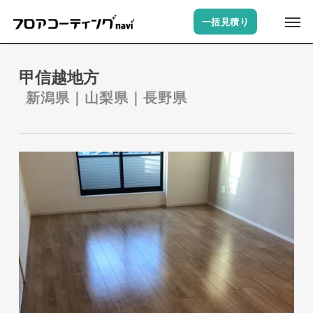
Skip
Men
一括見積り
to
main
content
甲信越地方
新潟県｜山梨県｜長野県