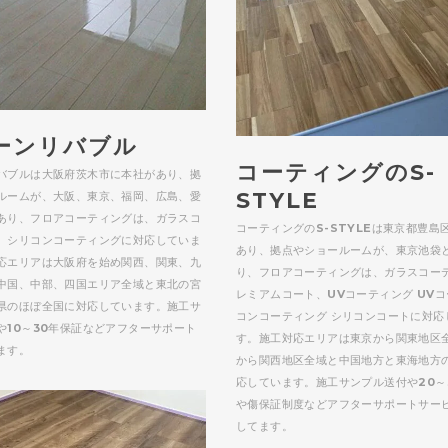
ーンリバブル
コーティングのS-
バブルは大阪府茨木市に本社があり、拠
STYLE
ルームが、大阪、東京、福岡、広島、愛
あり、フロアコーティングは、ガラスコ
コーティングのS-STYLEは東京都豊島
、シリコンコーティングに対応していま
あり、拠点やショールームが、東京池袋
応エリアは大阪府を始め関西、関東、九
り、フロアコーティングは、ガラスコーテ
中国、中部、四国エリア全域と東北の宮
レミアムコート、UVコーティング UV
県のほぼ全国に対応しています。施工サ
コンコーティング シリコンコートに対応
や10～30年保証などアフターサポート
す。施工対応エリアは東京から関東地区
ます。
から関西地区全域と中国地方と東海地方
応しています。施工サンプル送付や20～
や傷保証制度などアフターサポートサー
してます。