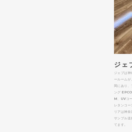
ジェブ
ジェブは神
ールームが
岡にあり、
ング EPC
M、UVコ
レタンコー
リアは神奈
サンプル送
てます。