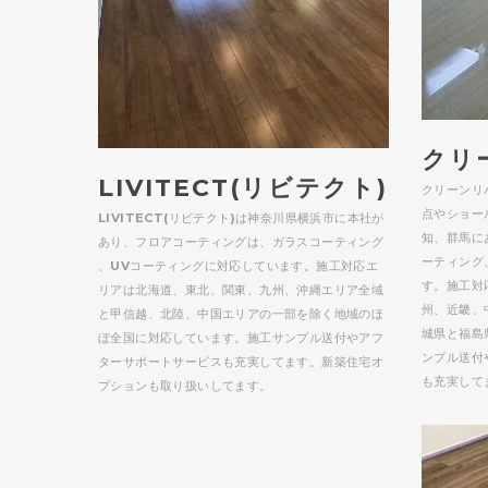
クリ
LIVITECT(リビテクト)
クリーンリ
点やショー
LIVITECT(リビテクト)は神奈川県横浜市に本社が
知、群馬に
あり、フロアコーティングは、ガラスコーティング
ーティング
、UVコーティングに対応しています。施工対応エ
す。施工対
リアは北海道、東北、関東、九州、沖縄エリア全域
州、近畿、
と甲信越、北陸、中国エリアの一部を除く地域のほ
城県と福島
ぼ全国に対応しています。施工サンプル送付やアフ
ンプル送付
ターサポートサービスも充実してます。新築住宅オ
も充実して
プションも取り扱いしてます。