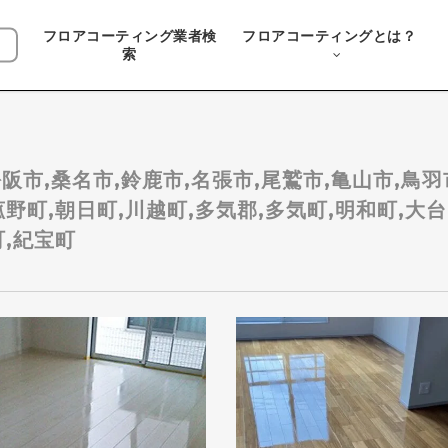
フロアコーティング業者検
フロアコーティングとは？
索
松阪市,桑名市,鈴鹿市,名張市,尾鷲市,亀山市,鳥
野町,朝日町,川越町,多気郡,多気町,明和町,大台
町,紀宝町