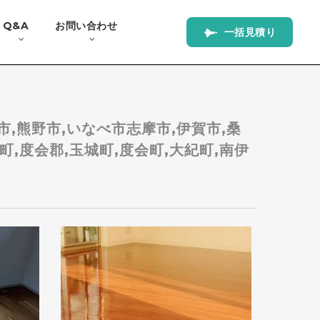
Q&A
お問い合わせ
一
括
見
積
り
羽市,熊野市,いなべ市志摩市,伊賀市,桑
町,度会郡,玉城町,度会町,大紀町,南伊