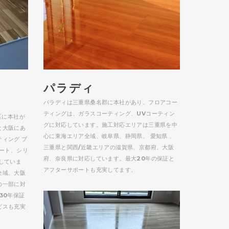
パラディ
パラディは三重県桑名郡に本社があり、フロアコー
ティングは、ガラスコーティング、UVコーティン
区に本社が
グに対応しています。施工対応エリアは三重県を中
と大阪にあ
心に東海エリア全域、岐阜県、静岡県、 愛知県 、
ィング プ
三重県と関西/近畿エリアの滋賀県、京都府、大阪
コート、シリ
府、奈良県に対応しています。最大20年の保証と
していま
アフターサポートも充実してます。
全域、大阪
の一部に対
30年保証
ビスも充実