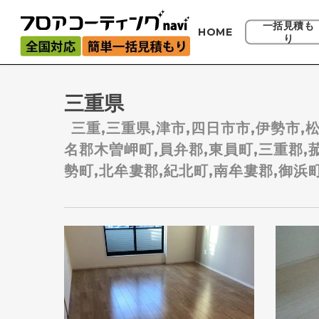
Skip
to
一括見積も
HOME
り
main
content
三重県
三重,三重県,津市,四日市市,伊勢市,
名郡木曽岬町,員弁郡,東員町,三重郡,菰
勢町,北牟婁郡,紀北町,南牟婁郡,御浜