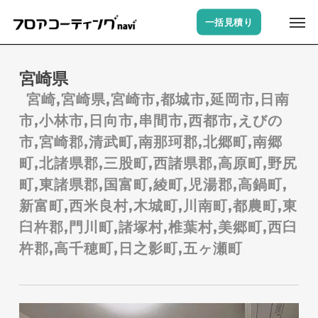
Skip
Men
一括見積り
to
main
content
宮崎県
宮崎,宮崎県,宮崎市,都城市,延岡市,日南
市,小林市,日向市,串間市,西都市,えびの
市,宮崎郡,清武町,南那珂郡,北郷町,南郷
町,北諸県郡,三股町,西諸県郡,高原町,野尻
町,東諸県郡,国富町,綾町,児湯郡,高鍋町,
新富町,西米良村,木城町,川南町,都農町,東
臼杵郡,門川町,諸塚村,椎葉村,美郷町,西臼
杵郡,高千穂町,日之影町,五ヶ瀬町