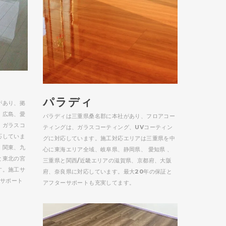
パラディ
があり、拠
、広島、愛
パラディは三重県桑名郡に本社があり、フロアコー
、ガラスコ
ティングは、ガラスコーティング、UVコーティン
応していま
グに対応しています。施工対応エリアは三重県を中
、関東、九
心に東海エリア全域、岐阜県、静岡県、 愛知県 、
と東北の宮
三重県と関西/近畿エリアの滋賀県、京都府、大阪
す。施工サ
府、奈良県に対応しています。最大20年の保証と
ーサポート
アフターサポートも充実してます。