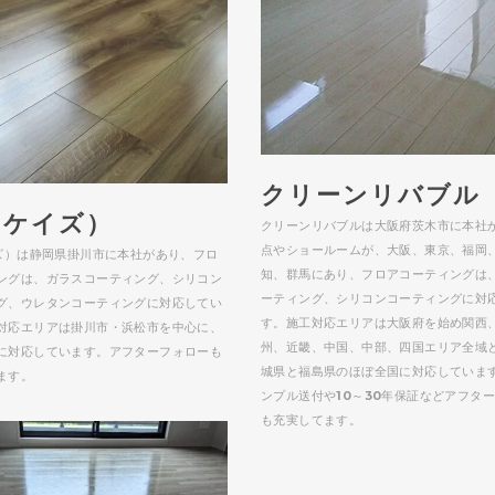
クリーンリバブル
s（ケイズ）
クリーンリバブルは大阪府茨木市に本社
点やショールームが、大阪、東京、福岡
イズ）は静岡県掛川市に本社があり、フロ
知、群馬にあり、フロアコーティングは
ングは、ガラスコーティング、シリコン
ーティング、シリコンコーティングに対
グ、ウレタンコーティングに対応してい
す。施工対応エリアは大阪府を始め関西
対応エリアは掛川市・浜松市を中心に、
州、近畿、中国、中部、四国エリア全域
に対応しています。アフターフォローも
城県と福島県のほぼ全国に対応していま
ます。
ンプル送付や10～30年保証などアフタ
も充実してます。