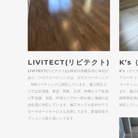
LIVITECT(リビテクト)
K’
LIVITECT(リビテクト)は神奈川県横浜市に本社が
K’s（ケ
あり、フロアコーティングは、ガラスコーティング
アコーティ
、UVコーティングに対応しています。施工対応エ
コーティン
リアは北海道、東北、関東、九州、沖縄エリア全域
ます。施工
と甲信越、北陸、中国エリアの一部を除く地域のほ
静岡県全域
ぼ全国に対応しています。施工サンプル送付やアフ
対応してい
ターサポートサービスも充実してます。新築住宅オ
プションも取り扱いしてます。