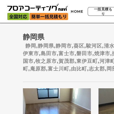
Skip
to
一括見積も
HOME
り
main
content
静岡県
静岡,静岡県,静岡市,葵区,駿河区,清水
伊東市,島田市,富士市,磐田市,焼津市,
国市,牧之原市,賀茂郡,東伊豆町,河津町
町,庵原郡,富士川町,由比町,志太郡,岡