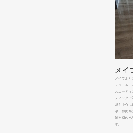
メイ
メイプル社
ショールー
スコーティ
ティングに
県を中心に
県、静岡県
業界初の永
す。