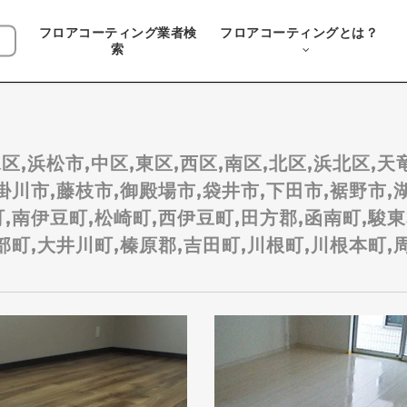
フロアコーティング業者検
フロアコーティングとは？
索
区,浜松市,中区,東区,西区,南区,北区,浜北区,天
掛川市,藤枝市,御殿場市,袋井市,下田市,裾野市,
,南伊豆町,松崎町,西伊豆町,田方郡,函南町,駿東
部町,大井川町,榛原郡,吉田町,川根町,川根本町,