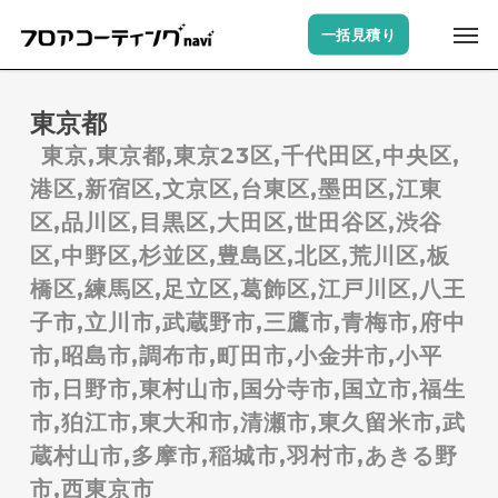
Skip
Men
一括見積り
to
main
content
東京都
東京,東京都,東京23区,千代田区,中央区,
港区,新宿区,文京区,台東区,墨田区,江東
区,品川区,目黒区,大田区,世田谷区,渋谷
区,中野区,杉並区,豊島区,北区,荒川区,板
橋区,練馬区,足立区,葛飾区,江戸川区,八王
子市,立川市,武蔵野市,三鷹市,青梅市,府中
市,昭島市,調布市,町田市,小金井市,小平
市,日野市,東村山市,国分寺市,国立市,福生
市,狛江市,東大和市,清瀬市,東久留米市,武
蔵村山市,多摩市,稲城市,羽村市,あきる野
市,西東京市