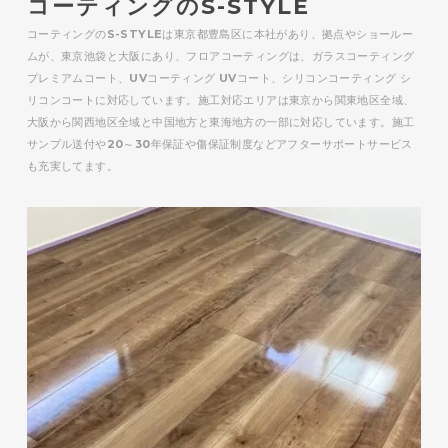
コーティングのS-STYLE
コーティングのS-STYLEは東京都豊島区に本社があり、拠点やショールー
ムが、東京池袋と大阪にあり、フロアコーティングは、ガラスコーティング
プレミアムコート、UVコーティング UVコート、シリコンコーティング シ
リコンコートに対応しています。施工対応エリアは東京から関東地区全域、
大阪から関西地区全域と中国地方と東海地方の一部に対応しています。施工
サンプル送付や20～30年保証や傷保証制度などアフターサポートサービス
も充実してます。