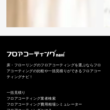
ャ
ャ
シリコンコーティング I-シリコンに対応し
ン
ン
ています。施工対応エリアは福岡県を中心
ペ
ペ
に九州エリア全域と山口県、広島県に対応
ー
ー
しています。20～30年の保証とアフターサ
ン
ン
ポートも充実してます。
(令
(令
和
和
8
8
年)
年)
床・フローリングのフロアコーティングを選ぶならフロ
アコーティングの比較や一括見積りができるフロアコー
ティングナビ！
一括見積り
フロアコーティング業者検索
フロアコーティング費用相場シミュレーター