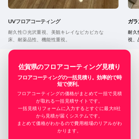
UVフロアコーティング
ガラ
耐久性◎光沢重視、美観キレイなピカピカな
耐久
床、耐薬品性、機能性重視。
視、
佐賀県のフロアコーティング見積り
フロアコーティングの一括見積り。効率的で時
短で便利。
フロアコーティングの価格がまとめて一括で見積
が取れる一括見積サイトです。
一括見積りフォームに入力するとすぐに最大8社
から見積が届くシステムです。
まとめて価格がわかるので費用相場のリアルがわ
かります。