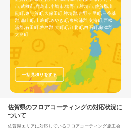
市,武雄市,鹿島市,小城市,嬉野市,神埼市,佐賀郡,川
副町,東与賀町,久保田町,神埼郡,吉野ヶ里町,三養基
郡,基山町,上峰町,みやき町,東松浦郡,玄海町,西松
浦郡,有田町,杵島郡,大町町,江北町,白石町,藤津郡,
太良町
一括見積りをする
佐賀県のフロアコーティングの対応状況に
ついて
佐賀県エリアに対応しているフロアコーティング施工会