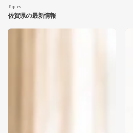
Topics
佐賀県の最新情報
8
7
UVコーティング
月
月
度
度
ガラスコーティング
フ
フ
ロ
ロ
シリコンコーティング
九州地方
ア
ア
佐賀県
大分県
宮崎県
コ
コ
ー
ー
山口県
広島県
熊本県
テ
テ
ィ
ィ
福岡県
長崎県
鹿児島県
ン
ン
インプルーヴ
グ
グ
ナ
ナ
インプルーヴは福岡県福岡市に本社があ
ビ
ビ
り、フロアコーティングは、ガラスコーテ
キ
キ
ィング I-ガラス、UVコーティング I-UV、