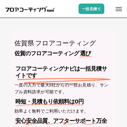
Skip
Men
一括見積り
to
main
content
佐賀県 フロアコーティング
佐賀のフロアコーティング
選び
フロアコーティングナビは一括見積サ
イトです
一度の入力で最大8社からの一括お見積り、サン
プル資料請求が可能です。
時短・見積もり依頼料は0円
効率よく無料でご利用いただけます。
安心安全品質、アフターサポート万全