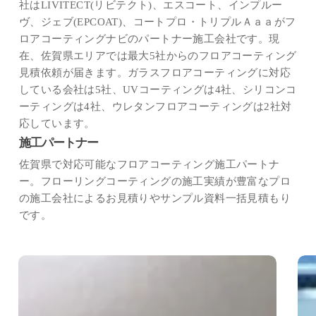
社はLIVITECT(リビテクト)、エスコート、インプルー
ヴ、ジェブ(EPCOAT)、コートプロ・トリプルＡａａがフ
ロアコーティングナビのパートナー施工会社です。現
在、佐賀県エリアでは最大5社からのフロアコーティング
見積依頼が届きます。ガラスフロアコーティングに対応
している会社は5社、UVコーティングは4社、シリコンコ
ーティングは4社、ウレタンフロアコーティングは2社対
応しています。
施工パートナー
佐賀県で対応可能なフロアコーティング施工パートナ
ー。フローリングコーティングの施工実績が豊富なプロ
の施工会社によるお見積りやサンプル資料一括見積もり
です。
イ
LI
ン
ビ
プ
テ
ル
ク