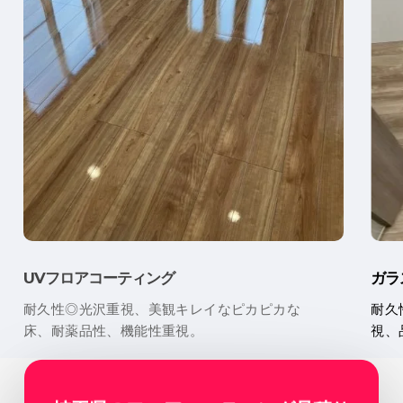
UVフロアコーティング
ガラ
耐久性◎光沢重視、美観キレイなピカピカな
耐久
床、耐薬品性、機能性重視。
視、