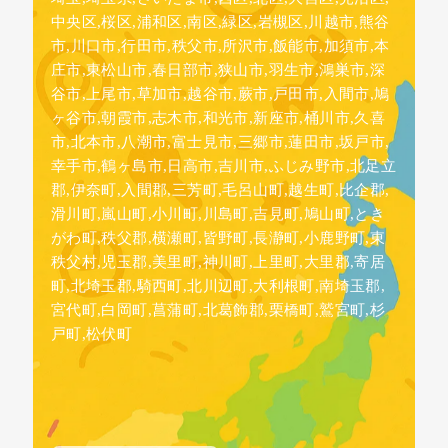
中央区,桜区,浦和区,南区,緑区,岩槻区,川越市,熊谷
市,川口市,行田市,秩父市,所沢市,飯能市,加須市,本
庄市,東松山市,春日部市,狭山市,羽生市,鴻巣市,深
谷市,上尾市,草加市,越谷市,蕨市,戸田市,入間市,鳩
ヶ谷市,朝霞市,志木市,和光市,新座市,桶川市,久喜
市,北本市,八潮市,富士見市,三郷市,蓮田市,坂戸市,
幸手市,鶴ヶ島市,日高市,吉川市,ふじみ野市,北足立
郡,伊奈町,入間郡,三芳町,毛呂山町,越生町,比企郡,
滑川町,嵐山町,小川町,川島町,吉見町,鳩山町,とき
がわ町,秩父郡,横瀬町,皆野町,長瀞町,小鹿野町,東
秩父村,児玉郡,美里町,神川町,上里町,大里郡,寄居
町,北埼玉郡,騎西町,北川辺町,大利根町,南埼玉郡,
宮代町,白岡町,菖蒲町,北葛飾郡,栗橋町,鷲宮町,杉
戸町,松伏町