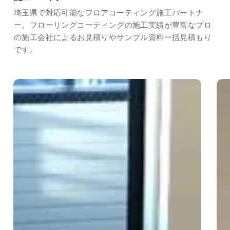
埼玉県で対応可能なフロアコーティング施工パートナ
ー。フローリングコーティングの施工実績が豊富なプロ
の施工会社によるお見積りやサンプル資料一括見積もり
です。
LIVITECT(リ
ES
ビ
ス
テ
コ
ク
ー
ト)
ト)