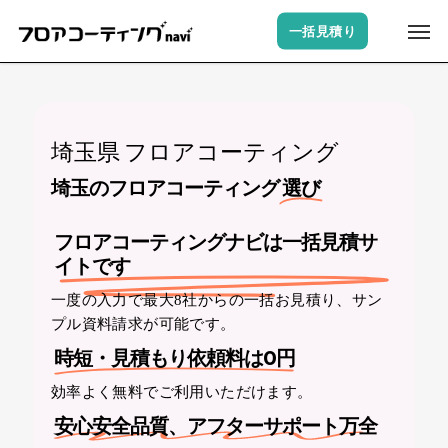
Skip
Men
一括見積り
to
main
content
埼玉県 フロアコーティング
埼玉のフロアコーティング
選び
フロアコーティングナビは一括見積サ
イトです
一度の入力で最大8社からの一括お見積り、サン
プル資料請求が可能です。
時短・見積もり依頼料は0円
効率よく無料でご利用いただけます。
安心安全品質、アフターサポート万全