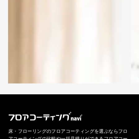
テ
テ
秋田県
群馬県
茨城県
ィ
ィ
ン
ン
長崎県
長野県
関東地方
グ
グ
ナ
ナ
関西・近畿地方
青森県
ビ
ビ
静岡県
鹿児島県
キ
キ
ャ
ャ
LIVITECT(リビテクト)
ン
ン
LIVITECT(リビテクト)は神奈川県横浜市
ペ
ペ
に本社があり、フロアコーティングは、ガ
ー
ー
ラスコーティング 、UVコーティングに対
ン
ン
応しています。施工対応エリアは北海道、
(令
(令
東北、関東、九州、沖縄エリア全域と甲信
和
和
越、北陸、中国エリアの一部を除く地域の
8
8
ほぼ全国に対応しています。施工サンプル
年)
年)
送付やアフターサポートサービスも充実し
てます。新築住宅オプションも取り扱いし
床・フローリングのフロアコーティングを選ぶならフロ
てます。
アコーティングの比較や一括見積りができるフロアコー