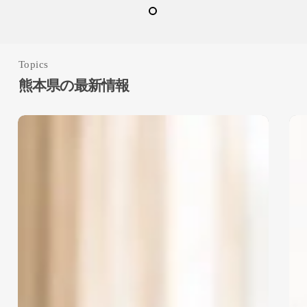
Topics
熊本県の最新情報
8
7
月
月
度
度
UVコーティング
フ
フ
ガラスコーティング
ロ
ロ
ア
ア
シリコンコーティング
九州地方
コ
コ
ー
ー
佐賀県
大分県
宮崎県
テ
テ
山口県
広島県
熊本県
ィ
ィ
ン
ン
福岡県
長崎県
鹿児島県
グ
グ