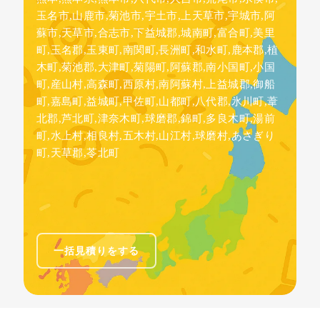
玉名市,山鹿市,菊池市,宇土市,上天草市,宇城市,阿
蘇市,天草市,合志市,下益城郡,城南町,富合町,美里
町,玉名郡,玉東町,南関町,長洲町,和水町,鹿本郡,植
木町,菊池郡,大津町,菊陽町,阿蘇郡,南小国町,小国
町,産山村,高森町,西原村,南阿蘇村,上益城郡,御船
町,嘉島町,益城町,甲佐町,山都町,八代郡,氷川町,葦
北郡,芦北町,津奈木町,球磨郡,錦町,多良木町,湯前
町,水上村,相良村,五木村,山江村,球磨村,あさぎり
町,天草郡,苓北町
一括見積りをする