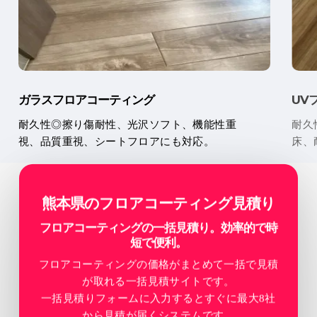
ガラスフロアコーティング
UV
耐久性◎擦り傷耐性、光沢ソフト、機能性重
耐久
視、品質重視、シートフロアにも対応。
床、
熊本県のフロアコーティング見積り
フロアコーティングの一括見積り。効率的で時
短で便利。
フロアコーティングの価格がまとめて一括で見積
が取れる一括見積サイトです。
一括見積りフォームに入力するとすぐに最大8社
から見積が届くシステムです。