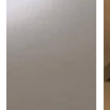
ン
ラ
プ
ス
ル
コ
ー
ー
ヴ
ト