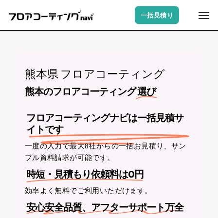
Skip
Men
一括見積り
to
main
content
熊本県 フロアコーティング
熊本のフロアコーティング
選び
フロアコーティングナビは一括見積サ
イトです
一度の入力で最大8社からの一括お見積り、サン
プル資料請求が可能です。
時短・見積もり依頼料は0円
効率よく無料でご利用いただけます。
安心安全品質、アフターサポート万全