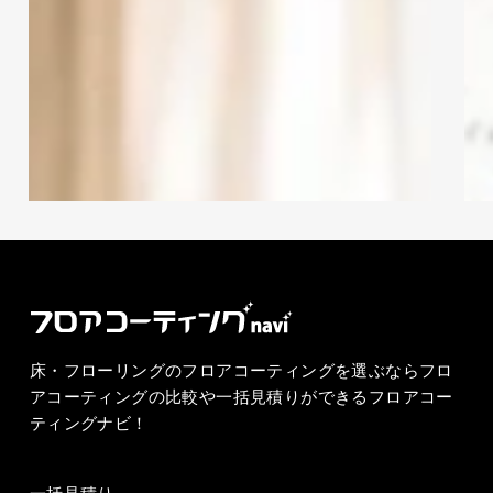
ナ
ナ
インプルーヴ
ビ
ビ
インプルーヴは福岡県福岡市に本社があ
キ
キ
り、フロアコーティングは、ガラスコーテ
ャ
ャ
ィング I-ガラス、UVコーティング I-UV、
ン
ン
シリコンコーティング I-シリコンに対応し
ペ
ペ
ています。施工対応エリアは福岡県を中心
ー
ー
に九州エリア全域と山口県、広島県に対応
ン
ン
しています。20～30年の保証とアフターサ
(令
(令
ポートも充実してます。
和
和
8
8
年)
年)
床・フローリングのフロアコーティングを選ぶならフロ
アコーティングの比較や一括見積りができるフロアコー
ティングナビ！